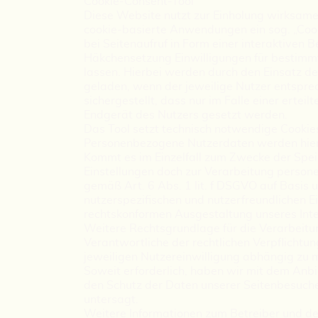
Cookie-Consent-Tool
Diese Website nutzt zur Einholung wirksamer
cookie-basierte Anwendungen ein sog. „Cook
bei Seitenaufruf in Form einer interaktiven 
Häkchensetzung Einwilligungen für bestimm
lassen. Hierbei werden durch den Einsatz des
geladen, wenn der jeweilige Nutzer entspre
sichergestellt, dass nur im Falle einer ertei
Endgerät des Nutzers gesetzt werden.
Das Tool setzt technisch notwendige Cookies
Personenbezogene Nutzerdaten werden hierbe
Kommt es im Einzelfall zum Zwecke der Spei
Einstellungen doch zur Verarbeitung person
gemäß Art. 6 Abs. 1 lit. f DSGVO auf Basis 
nutzerspezifischen und nutzerfreundlichen 
rechtskonformen Ausgestaltung unseres Inter
Weitere Rechtsgrundlage für die Verarbeitung
Verantwortliche der rechtlichen Verpflichtu
jeweiligen Nutzereinwilligung abhängig zu 
Soweit erforderlich, haben wir mit dem Anb
den Schutz der Daten unserer Seitenbesucher
untersagt.
Weitere Informationen zum Betreiber und de