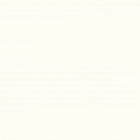
ben wir nur solche Daten, die Ihr Browser an den Seitenserv
ie unsere Website aufrufen, erheben wir die folgenden Daten
Ihnen die Website anzuzeigen:
iffes
eite gelangten
erter Form)
1 lit. f DSGVO auf Basis unseres berechtigten Interesses an
onalität unserer Website. Eine Weitergabe oder anderweitige
 behalten uns allerdings vor, die Server-Logfiles
e Anhaltspunkte auf eine rechtswidrige Nutzung hinweisen.
ünden und zum Schutz der Übertragung personenbezogener
B. Bestellungen oder Anfragen an den Verantwortlichen) eine
ne verschlüsselte Verbindung an der Zeichenfolge „https://“
le erkennen.