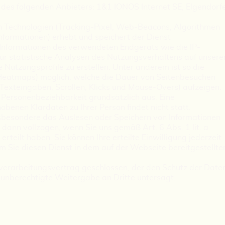
des folgenden Anbieters: 1&1 IONOS Internet SE, Elgendorf
en Technologien (Tracking-Pixel, Web-Beacons, Algorithmen
formationen) erhebt und speichert der Dienst
Informationen des verwendeten Endgeräts wie die IP-
ür statistische Analysen des Nutzungsverhaltens auf unsere
utzungsprofile zu erstellen. Unter anderem ist so die
atmaps) möglich, welche die Dauer von Seitenbesuchen
. Texteingaben, Scrollen, Klicks und Mouse-Overs) aufzeigen.
 Personenbeziehbarkeit grundsätzlich aus. Eine
enen Klardaten zu Ihrer Person findet nicht statt.
sbesondere das Auslesen oder Speichern von Informationen
ann vollzogen, wenn Sie uns gemäß Art. 6 Abs. 1 lit. a
rteilt haben. Sie können Ihre erteilte Einwilligung jederzeit
em Sie diesen Dienst in dem auf der Webseite bereitgestellte
verarbeitungsvertrag geschlossen, der den Schutz der Date
e unberechtigte Weitergabe an Dritte untersagt.