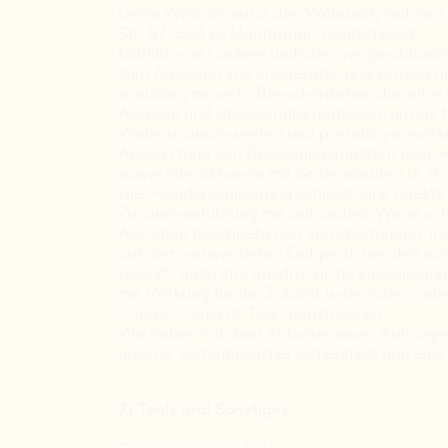
Diese Website nutzt den Webanalysedienst 
Str. 57, 56410 Montabaur, Deutschland
Mithilfe von Cookies und/oder vergleichbar
zum Auslesen von Endgeräte- und Browserin
pseudonymisierte Besucherdaten, darunter 
Adresse und Browserinformationen, um sie f
Website auszuwerten und pseudonymisierte N
Auswertung von Bewegungsmustern (sog. He
sowie Interaktionen mit Seiteninhalten (z. B
Die Pseudonymisierung schließt eine direkte
Zusammenführung mit auf andere Weise erhob
Alle oben beschriebenen Verarbeitungen, in
auf dem verwendeten Endgerät, werden nur d
DSGVO dazu Ihre ausdrückliche Einwilligung e
mit Wirkung für die Zukunft widerrufen, ind
„Cookie-Consent-Tool“ deaktivieren.
Wir haben mit dem Anbieter einen Auftrags
unserer Seitenbesucher sicherstellt und ein
7) Tools und Sonstiges