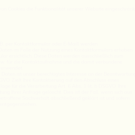
von Cookies die Funktionalität unserer Website eingeschränk
B. per Kontaktformular oder E-Mail) werden
ten im Falle der Nutzung eines Kontaktformulars erhoben
lar ersichtlich. Diese Daten werden ausschließlich zum
w. für die Kontaktaufnahme und die damit verbundene
verwendet.
 Daten ist unser berechtigtes Interesse an der Beantwortun
SGVO. Zielt Ihre Kontaktierung auf den Abschluss eines
lage für die Verarbeitung Art. 6 Abs. 1 lit. b DSGVO. Ihre
g Ihrer Anfrage gelöscht. Dies ist der Fall, wenn sich aus
troffene Sachverhalt abschließend geklärt ist und sofern
 entgegenstehen.