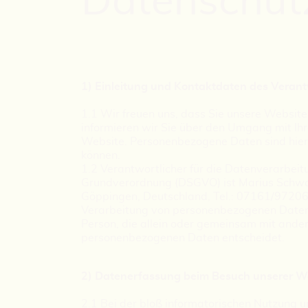
Datenschut
1) Einleitung und Kontaktdaten des Verant
1.1 Wir freuen uns, dass Sie unsere Website
informieren wir Sie über den Umgang mit I
Website. Personenbezogene Daten sind hierbe
können.
1.2 Verantwortlicher für die Datenverarbeit
Grundverordnung (DSGVO) ist Marius Schwar
Göppingen, Deutschland, Tel.: 07161/972067
Verarbeitung von personenbezogenen Daten Ve
Person, die allein oder gemeinsam mit ande
personenbezogenen Daten entscheidet.
2) Datenerfassung beim Besuch unserer W
2.1 Bei der bloß informatorischen Nutzung un