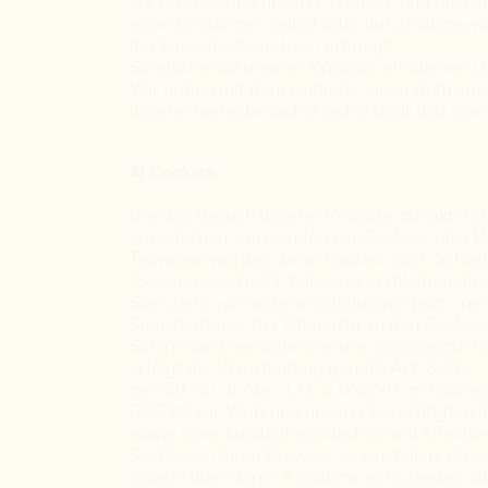
Für das Hosting unserer Website und die Dar
seine Leistungen selbst oder durch ausgewä
der Europäischen Union erbringt.
Sämtliche auf unserer Website erhobenen Da
Wir haben mit dem Anbieter einen Auftrags
unserer Seitenbesucher sicherstellt und ein
4) Cookies
Um den Besuch unserer Website attraktiv zu
ermöglichen, verwenden wir Cookies, also kl
Teilweise werden diese Cookies nach Schlie
„Session-Cookies“), teilweise verbleiben di
Speichern von Seiteneinstellungen (sog. „pers
Speicherdauer der Übersicht zu den Cookie
Sofern durch einzelne von uns eingesetzte 
erfolgt die Verarbeitung gemäß Art. 6 Abs.
gemäß Art. 6 Abs. 1 lit. a DSGVO im Falle ein
DSGVO zur Wahrung unserer berechtigten In
sowie einer kundenfreundlichen und effekti
Sie können Ihren Browser so einstellen, das
einzeln über deren Annahme entscheiden od