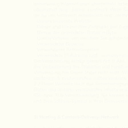
anderweitig Informationen übermitteln, erhe
übermittelt (sog. „Server-Logfiles“). Wenn S
die für uns technisch erforderlich sind, um 
- Unsere besuchte Website
- Datum und Uhrzeit zum Zeitpunkt des Zugr
- Menge der gesendeten Daten in Byte
- Quelle/Verweis, von welchem Sie auf die S
- Verwendeter Browser
- Verwendetes Betriebssystem
- Verwendete IP-Adresse (ggf.: in anonymisi
Die Verarbeitung erfolgt gemäß Art. 6 Abs. 
der Verbesserung der Stabilität und Funkti
Verwendung der Daten findet nicht statt. Wir
nachträglich zu überprüfen, sollten konkret
2.2 Diese Website nutzt aus Sicherheitsgr
Daten und anderer vertraulicher Inhalte (z.
SSL-bzw. TLS-Verschlüsselung. Sie können ei
und dem Schloss-Symbol in Ihrer Browserzei
3) Hosting & Content-Delivery-Network