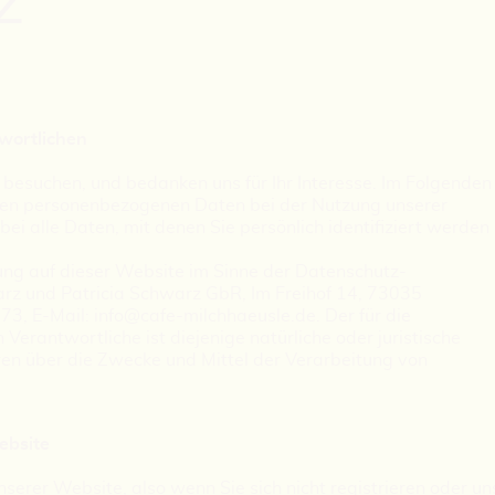
z
wortlichen
 besuchen, und bedanken uns für Ihr Interesse. Im Folgenden
hren personenbezogenen Daten bei der Nutzung unserer
i alle Daten, mit denen Sie persönlich identifiziert werden
ung auf dieser Website im Sinne der Datenschutz-
z und Patricia Schwarz GbR, Im Freihof 14, 73035
3, E-Mail: info@cafe-milchhaeusle.de. Der für die
rantwortliche ist diejenige natürliche oder juristische
ren über die Zwecke und Mittel der Verarbeitung von
ebsite
serer Website, also wenn Sie sich nicht registrieren oder un