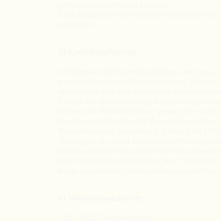
generell ausschließen können.
Bitte beachten Sie, dass bei Nichtannahme 
sein kann.
5) Kontaktaufnahme
Im Rahmen der Kontaktaufnahme mit uns (z.
personenbezogene Daten erhoben. Welche Da
werden, ist aus dem jeweiligen Kontaktformu
Zweck der Beantwortung Ihres Anliegens bz
technische Administration gespeichert und 
Rechtsgrundlage für die Verarbeitung dieser
Ihres Anliegens gemäß Art. 6 Abs. 1 lit. f D
Vertrages ab, so ist zusätzliche Rechtsgrund
Daten werden nach abschließender Bearbeitun
den Umständen entnehmen lässt, dass der be
keine gesetzlichen Aufbewahrungspflichten
6) Webanalysedienste
1&1 IONOS WebAnalytics