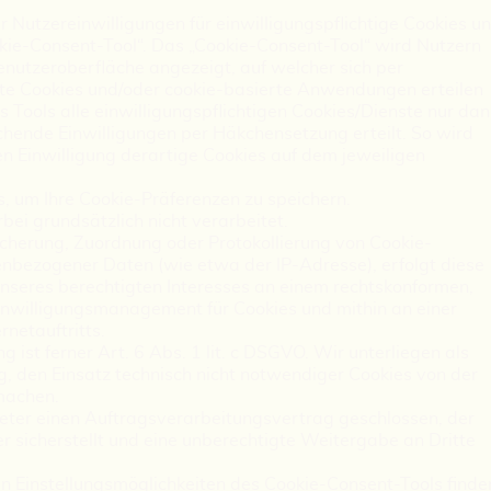
 Nutzereinwilligungen für einwilligungspflichtige Cookies u
ie-Consent-Tool“. Das „Cookie-Consent-Tool“ wird Nutzern
Benutzeroberfläche angezeigt, auf welcher sich per
te Cookies und/oder cookie-basierte Anwendungen erteilen
 Tools alle einwilligungspflichtigen Cookies/Dienste nur da
chende Einwilligungen per Häkchensetzung erteilt. So wird
lten Einwilligung derartige Cookies auf dem jeweiligen
, um Ihre Cookie-Präferenzen zu speichern.
i grundsätzlich nicht verarbeitet.
cherung, Zuordnung oder Protokollierung von Cookie-
enbezogener Daten (wie etwa der IP-Adresse), erfolgt diese
unseres berechtigten Interesses an einem rechtskonformen,
Einwilligungsmanagement für Cookies und mithin an einer
netauftritts.
 ist ferner Art. 6 Abs. 1 lit. c DSGVO. Wir unterliegen als
ng, den Einsatz technisch nicht notwendiger Cookies von der
machen.
ieter einen Auftragsverarbeitungsvertrag geschlossen, der
 sicherstellt und eine unberechtigte Weitergabe an Dritte
n Einstellungsmöglichkeiten des Cookie-Consent-Tools finde