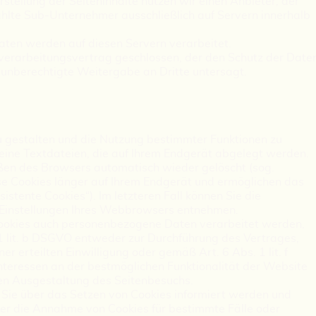
stellung der Seiteninhalte nutzen wir einen Anbieter, der
hlte Sub-Unternehmer ausschließlich auf Servern innerhalb
ten werden auf diesen Servern verarbeitet.
verarbeitungsvertrag geschlossen, der den Schutz der Date
e unberechtigte Weitergabe an Dritte untersagt.
 gestalten und die Nutzung bestimmter Funktionen zu
eine Textdateien, die auf Ihrem Endgerät abgelegt werden.
ßen des Browsers automatisch wieder gelöscht (sog.
ese Cookies länger auf Ihrem Endgerät und ermöglichen das
istente Cookies“). Im letzteren Fall können Sie die
-Einstellungen Ihres Webbrowsers entnehmen.
Cookies auch personenbezogene Daten verarbeitet werden,
 1 lit. b DSGVO entweder zur Durchführung des Vertrages,
er erteilten Einwilligung oder gemäß Art. 6 Abs. 1 lit. f
teressen an der bestmöglichen Funktionalität der Website
ven Ausgestaltung des Seitenbesuchs.
s Sie über das Setzen von Cookies informiert werden und
er die Annahme von Cookies für bestimmte Fälle oder