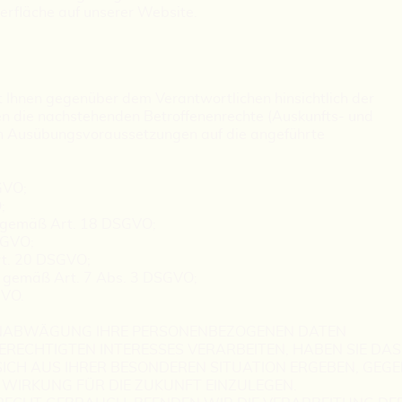
erfläche auf unserer Website.
 Ihnen gegenüber dem Verantwortlichen hinsichtlich der
n die nachstehenden Betroffenenrechte (Auskunfts- und
igen Ausübungsvoraussetzungen auf die angeführte
GVO;
;
g gemäß Art. 18 DSGVO;
SGVO;
rt. 20 DSGVO;
en gemäß Art. 7 Abs. 3 DSGVO;
GVO.
ENABWÄGUNG IHRE PERSONENBEZOGENEN DATEN
ECHTIGTEN INTERESSES VERARBEITEN, HABEN SIE DAS
 SICH AUS IHRER BESONDEREN SITUATION ERGEBEN, GEG
 WIRKUNG FÜR DIE ZUKUNFT EINZULEGEN.